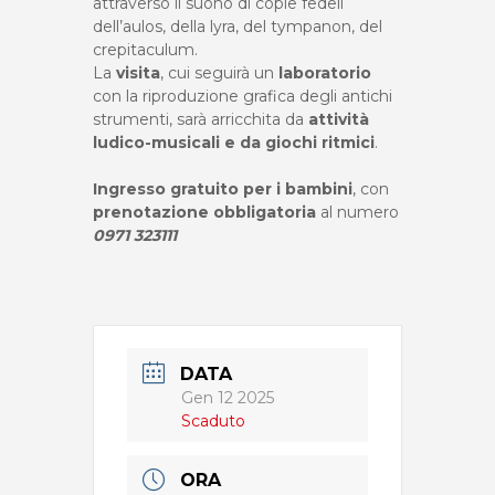
attraverso il suono di copie fedeli
dell’aulos, della lyra, del tympanon, del
crepitaculum.
La
visita
, cui seguirà un
laboratorio
con la riproduzione grafica degli antichi
strumenti, sarà arricchita da
attività
ludico-musicali e da giochi ritmici
.
Ingresso gratuito per i bambini
, con
prenotazione obbligatoria
al numero
0971 323111
DATA
Gen 12 2025
Scaduto
ORA