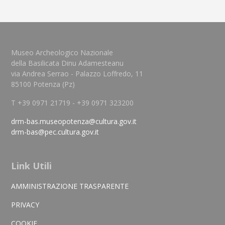
Museo Archeologico Nazionale
della Basilicata Dinu Adamesteanu
via Andrea Serrao - Palazzo Loffredo, 11
85100 Potenza (Pz)
T +39 0971 21719 - +39 0971 323200
drm-bas.museopotenza@cultura.gov.it
drm-bas@pec.cultura.gov.it
Link Utili
AMMINISTRAZIONE TRASPARENTE
PRIVACY
COOKIE