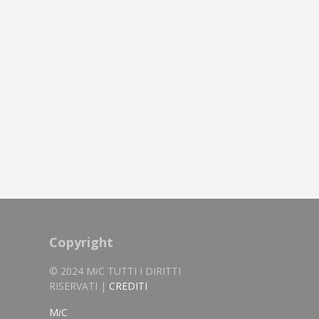
Copyright
© 2024 M
i
C TUTTI I DIRITTI
RISERVATI |
CREDITI
M
i
C