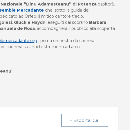
 Nazionale “Dinu Adamesteanu” di Potenza
ospiterà,
semble Mercadante
che, sotto la guida del
o dedicato ad Orfeo, il mitico cantore tracio.
golesi
,
Gluck e Haydn
, eseguiti dal soprano
Barbara
anuela de Rosa
, accompagnerà il pubblico alla scoperta
blemercadante.org
, prima orchestra da camera
rio, suonerà su antichi strumenti ad arco.
teanu”
+ Esporta iCal