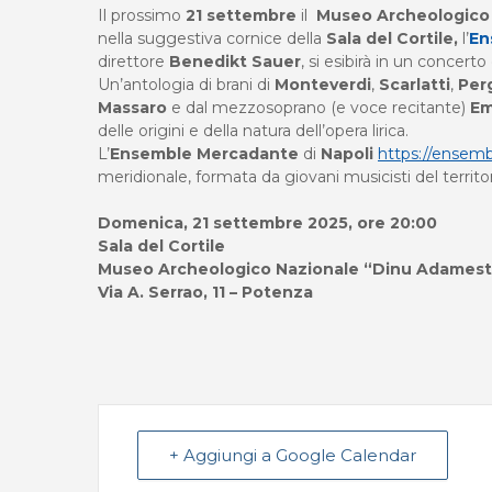
Il prossimo
21 settembre
il
Museo Archeologico
nella suggestiva cornice della
Sala del Cortile,
l’
En
direttore
Benedikt Sauer
, si esibirà in un concert
Un’antologia di brani di
Monteverdi
,
Scarlatti
,
Per
Massaro
e dal mezzosoprano (e voce recitante)
Em
delle origini e della natura dell’opera lirica.
L’
Ensemble Mercadante
di
Napoli
https://ensem
meridionale, formata da giovani musicisti del territo
Domenica, 21 settembre 2025, ore 20:00
Sala del Cortile
Museo Archeologico Nazionale “Dinu Adames
Via A. Serrao, 11 – Potenza
+ Aggiungi a Google Calendar