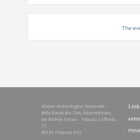
The eve
Link
Museo Archeologico Nazionale
della Basilicata Dinu Adamesteanu
AMMI
via Andrea Serrao - Palazzo Loffredo,
11
PRIV
85100 Potenza (Pz)