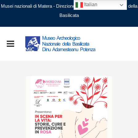
Italian
Musei nazionali di Matera - Direzione regionale Musei nazionali della
Basilicata