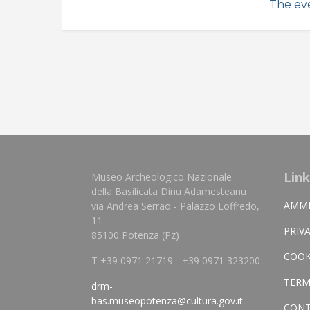
The eve
Link
Museo Archeologico Nazionale
della Basilicata Dinu Adamesteanu
AMMI
via Andrea Serrao - Palazzo Loffredo,
11
PRIV
85100 Potenza (Pz)
COOK
T +39 0971 21719 - +39 0971 323200
TERM
drm-
bas.museopotenza@cultura.gov.it
CONT