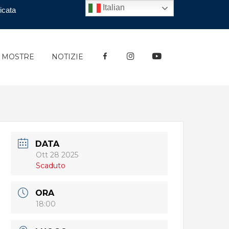
Italian
icata
FACEBOOK
INSTAGRAM
YOUTUBE
E MOSTRE
NOTIZIE
DATA
Ott 28 2025
Scaduto
ORA
18:00