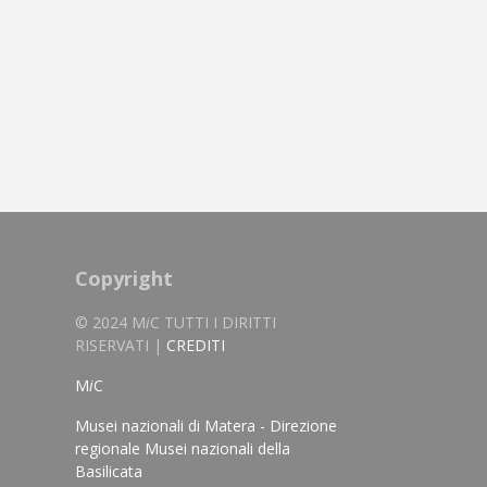
Copyright
© 2024 M
i
C TUTTI I DIRITTI
RISERVATI |
CREDITI
M
i
C
Musei nazionali di Matera - Direzione
regionale Musei nazionali della
Basilicata