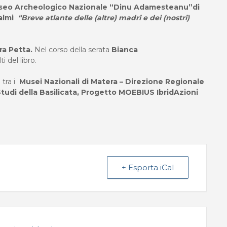
eo Archeologico Nazionale “Dinu Adamesteanu”di
almi
“Breve atlante delle (altre) madri e dei (nostri)
ra Petta.
Nel corso della serata
Bianca
i del libro.
tra i
Musei Nazionali di Matera –
Direzione Regionale
Studi della Basilicata, Progetto MOEBIUS IbridAzioni
+ Esporta iCal