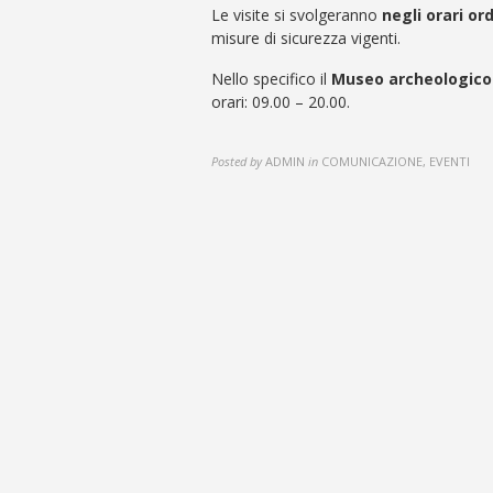
Le visite si svolgeranno
negli orari or
misure di sicurezza vigenti.
Nello specifico il
Museo archeologico
orari: 09.00 – 20.00.
Posted by
ADMIN
in
COMUNICAZIONE, EVENTI