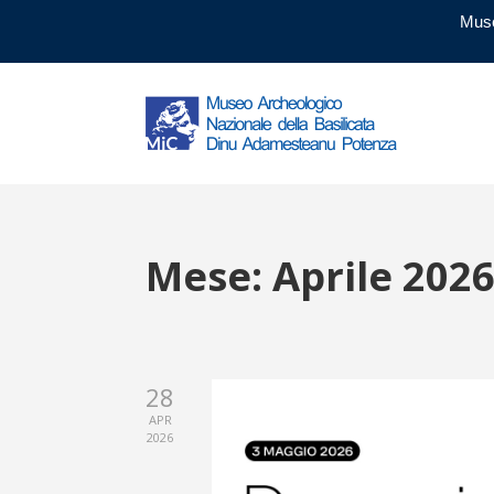
Muse
Mese:
Aprile 202
28
APR
2026