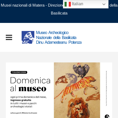
Italian
Musei nazionali di Matera - Direzione regionale Musei nazionali della
Basilicata