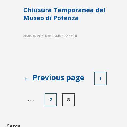
Chiusura Temporanea del
Museo di Potenza
Posted by
ADMIN
in
COMUNICAZIONI
Paginazione
← Previous page
1
degli
articoli
…
7
8
Cerca