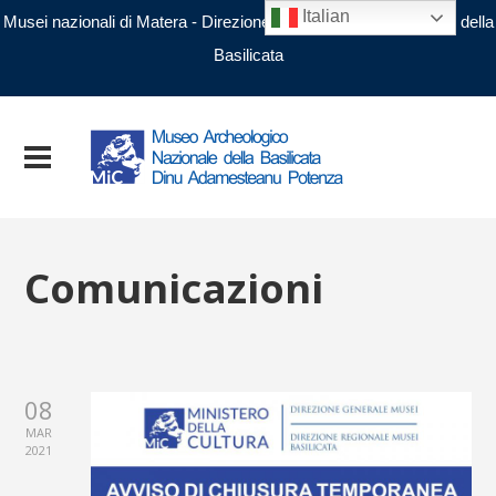
Italian
Musei nazionali di Matera - Direzione regionale Musei nazionali della
Basilicata
Comunicazioni
08
MAR
2021