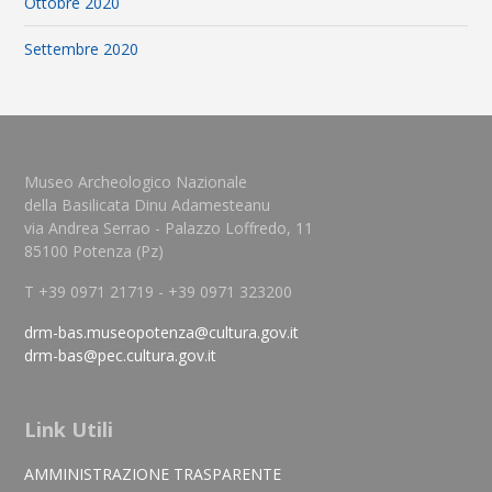
Ottobre 2020
Settembre 2020
Museo Archeologico Nazionale
della Basilicata Dinu Adamesteanu
via Andrea Serrao - Palazzo Loffredo, 11
85100 Potenza (Pz)
T +39 0971 21719 - +39 0971 323200
drm-bas.museopotenza@cultura.gov.it
drm-bas@pec.cultura.gov.it
Link Utili
AMMINISTRAZIONE TRASPARENTE