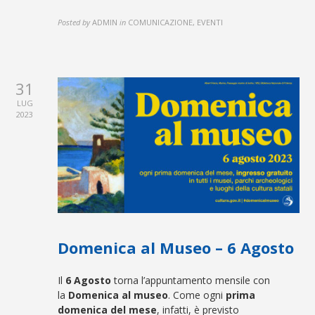
Posted by
ADMIN
in
COMUNICAZIONE, EVENTI
31
LUG
2023
Domenica al Museo – 6 Agosto
Il
6 Agosto
torna l’appuntamento mensile con
la
Domenica al museo
. Come ogni
prima
domenica del mese
, infatti, è previsto