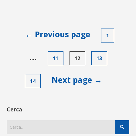
Paginazione
← Previous page
1
degli
articoli
…
11
12
13
Next page →
14
Cerca