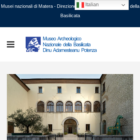
Italian
Musei nazionali di Matera - Direzione regionale Musei nazionali della
Basilicata