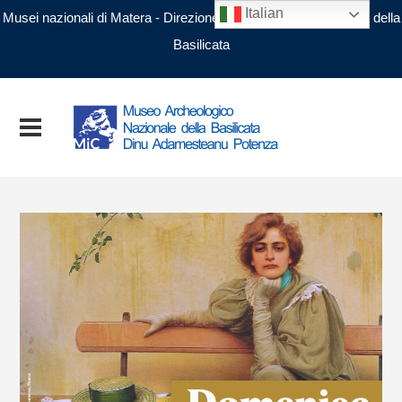
Italian
Musei nazionali di Matera - Direzione regionale Musei nazionali della
Basilicata