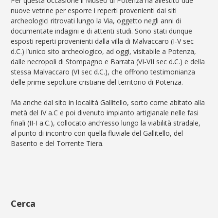
Per questa occasione il Museo di Potenza ha allestito due
nuove vetrine per esporre i reperti provenienti dai siti
archeologici ritrovati lungo la Via, oggetto negli anni di
documentate indagini e di attenti studi. Sono stati dunque
esposti reperti provenienti dalla villa di Malvaccaro (I-V sec
d.C.) l’unico sito archeologico, ad oggi, visitabile a Potenza,
dalle necropoli di Stompagno e Barrata (VI-VII sec d.C.) e della
stessa Malvaccaro (VI sec d.C.), che offrono testimonianza
delle prime sepolture cristiane del territorio di Potenza.
Ma anche dal sito in località Gallitello, sorto come abitato alla
metà del IV a.C e poi divenuto impianto artigianale nelle fasi
finali (II-I a.C.), collocato anch’esso lungo la viabilità stradale,
al punto di incontro con quella fluviale del Gallitello, del
Basento e del Torrente Tiera.
Cerca