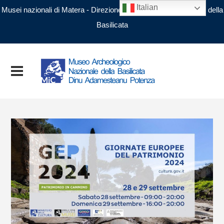
Italian
Musei nazionali di Matera - Direzione regionale Musei nazionali della
Basilicata