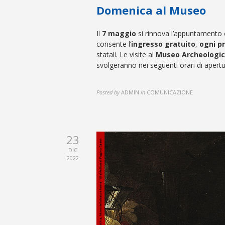
Domenica al Museo
Il
7 maggio
si rinnova l’appuntamento
consente l’
ingresso gratuito
,
ogni p
statali. Le visite al
Museo Archeologic
svolgeranno nei seguenti orari di apertu
Posted by
ADMIN
in
COMUNICAZIONE
23
DIC
2022