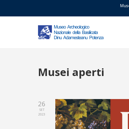
Muse
Musei aperti
26
SET
2023