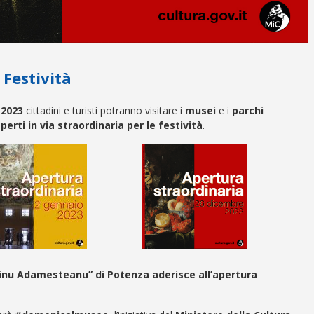
 Festività
 2023
cittadini e turisti potranno visitare i
musei
e i
parchi
perti in via straordinaria per le festività
.
inu Adamesteanu” di Potenza
aderisce all’apertura